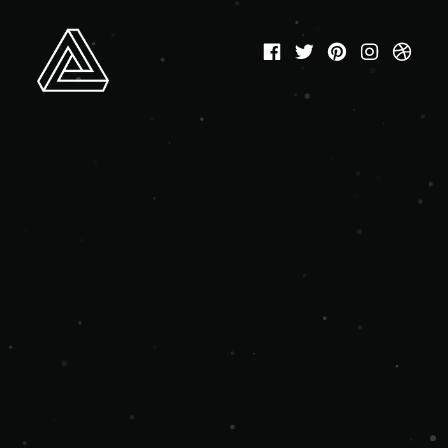
Facebook
Twitter
Pinterest
Instagr
Drib